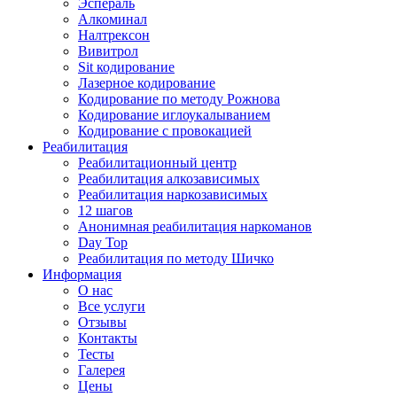
Эспераль
Алкоминал
Налтрексон
Вивитрол
Sit кодирование
Лазерное кодирование
Кодирование по методу Рожнова
Кодирование иглоукалыванием
Кодирование с провокацией
Реабилитация
Реабилитационный центр
Реабилитация алкозависимых
Реабилитация наркозависимых
12 шагов
Анонимная реабилитация наркоманов
Day Top
Реабилитация по методу Шичко
Информация
О нас
Все услуги
Отзывы
Контакты
Тесты
Галерея
Цены