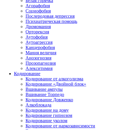
Белая горячка
Агорафобия
Социофобия
Послеродовая депрессия
Психиатрическая помощь
Дромомания
Орторексия
Аутофобия
Аутоагрессия
Канцерофобия
Мания величия
Анозогнозия
Прозопагнозия
Алекситимия
Кодирование
Кодирование от алкоголизма
Кодирование «Двойной блок»
Вшивание ампулы
Вшивание Торпедо
Кодирование Довженко
Алкоблокада
Кодирование на дому
Кодирование гипнозом
Кодирование уколом
Кодирование от наркозависимости