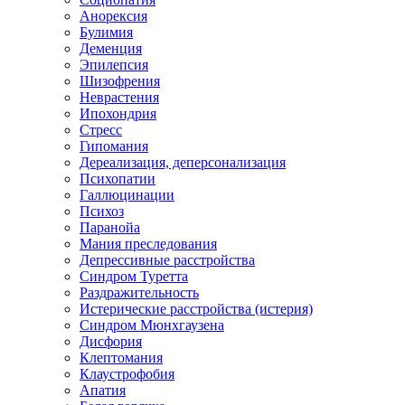
Анорексия
Булимия
Деменция
Эпилепсия
Шизофрения
Неврастения
Ипохондрия
Стресс
Гипомания
Дереализация, деперсонализация
Психопатии
Галлюцинации
Психоз
Паранойа
Мания преследования
Депрессивные расстройства
Синдром Туретта
Раздражительность
Истерические расстройства (истерия)
Синдром Мюнхгаузена
Дисфория
Клептомания
Клаустрофобия
Апатия