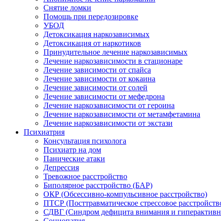
Снятие ломки
Помощь при передозировке
УБОД
Детоксикация наркозависимых
Детоксикация от наркотиков
Принудительное лечение наркозависимых
Лечение наркозависимости в стационаре
Лечение зависимости от спайса
Лечение зависимости от кокаина
Лечение зависимости от солей
Лечение зависимости от мефедрона
Лечение наркозависимости от героина
Лечение наркозависимости от метамфетамина
Лечение наркозависимости от экстази
Психиатрия
Консультация психолога
Психиатр на дом
Панические атаки
Депрессия
Тревожное расстройство
Биполярное расстройство (БАР)
ОКР (Обсессивно-компульсивное расстройство)
ПТСР (Посттравматическое стрессовое расстройств
СДВГ (Синдром дефицита внимания и гиперактивн
Социопатия