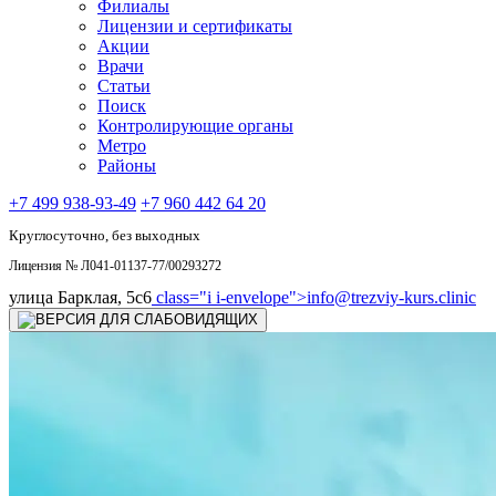
Филиалы
Лицензии и сертификаты
Акции
Врачи
Статьи
Поиск
Контролирующие органы
Метро
Районы
+7 499 938-93-49
+7 960 442 64 20
Круглосуточно, без выходных
Лицензия № Л041-01137-77/00293272
улица Барклая, 5с6
class="i i-envelope">
info@trezviy-kurs.clinic