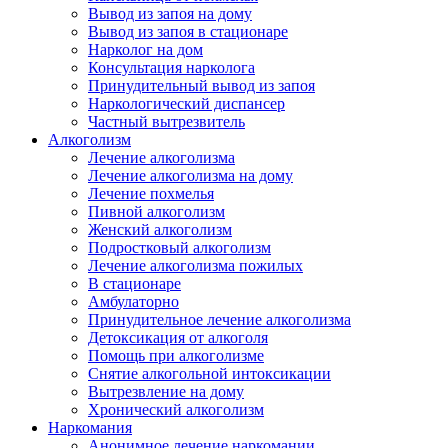
Вывод из запоя на дому
Вывод из запоя в стационаре
Нарколог на дом
Консультация нарколога
Принудительный вывод из запоя
Наркологический диспансер
Частный вытрезвитель
Алкоголизм
Лечение алкоголизма
Лечение алкоголизма на дому
Лечение похмелья
Пивной алкоголизм
Женский алкоголизм
Подростковый алкоголизм
Лечение алкоголизма пожилых
В стационаре
Амбулаторно
Принудительное лечение алкоголизма
Детоксикация от алкоголя
Помощь при алкоголизме
Снятие алкогольной интоксикации
Вытрезвление на дому
Хронический алкоголизм
Наркомания
Анонимное лечение наркомании