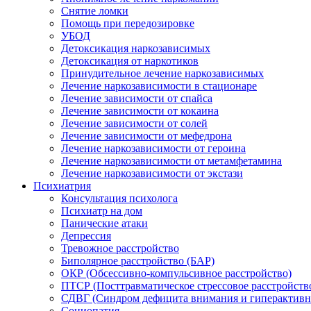
Снятие ломки
Помощь при передозировке
УБОД
Детоксикация наркозависимых
Детоксикация от наркотиков
Принудительное лечение наркозависимых
Лечение наркозависимости в стационаре
Лечение зависимости от спайса
Лечение зависимости от кокаина
Лечение зависимости от солей
Лечение зависимости от мефедрона
Лечение наркозависимости от героина
Лечение наркозависимости от метамфетамина
Лечение наркозависимости от экстази
Психиатрия
Консультация психолога
Психиатр на дом
Панические атаки
Депрессия
Тревожное расстройство
Биполярное расстройство (БАР)
ОКР (Обсессивно-компульсивное расстройство)
ПТСР (Посттравматическое стрессовое расстройств
СДВГ (Синдром дефицита внимания и гиперактивн
Социопатия