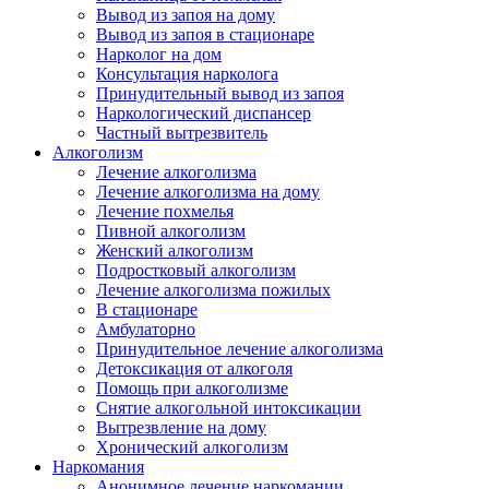
Вывод из запоя на дому
Вывод из запоя в стационаре
Нарколог на дом
Консультация нарколога
Принудительный вывод из запоя
Наркологический диспансер
Частный вытрезвитель
Алкоголизм
Лечение алкоголизма
Лечение алкоголизма на дому
Лечение похмелья
Пивной алкоголизм
Женский алкоголизм
Подростковый алкоголизм
Лечение алкоголизма пожилых
В стационаре
Амбулаторно
Принудительное лечение алкоголизма
Детоксикация от алкоголя
Помощь при алкоголизме
Снятие алкогольной интоксикации
Вытрезвление на дому
Хронический алкоголизм
Наркомания
Анонимное лечение наркомании