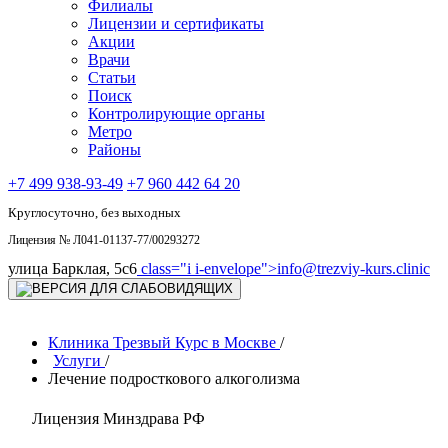
Филиалы
Лицензии и сертификаты
Акции
Врачи
Статьи
Поиск
Контролирующие органы
Метро
Районы
+7 499 938-93-49
+7 960 442 64 20
Круглосуточно, без выходных
Лицензия № Л041-01137-77/00293272
улица Барклая, 5с6
class="i i-envelope">
info@trezviy-kurs.clinic
Клиника Трезвый Курс в Москве
/
Услуги
/
Лечение подросткового алкоголизма
Лицензия Минздрава РФ