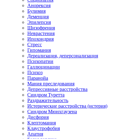
Анорексия
Булимия
Деменция
Эпилепсия
Шизофрения
Неврастения
Ипохондрия
Стресс
Гипомания
Дереализация, деперсонализация
Психопатии
Галлюцинации
Психоз
Паранойа
Мания преследования
Депрессивные расстройства
Синдром Туретта
Раздражительность
Истерические расстройства (истерия)
Синдром Мюнхгаузена
Дисфория
Клептомания
Клаустрофобия
Апатия