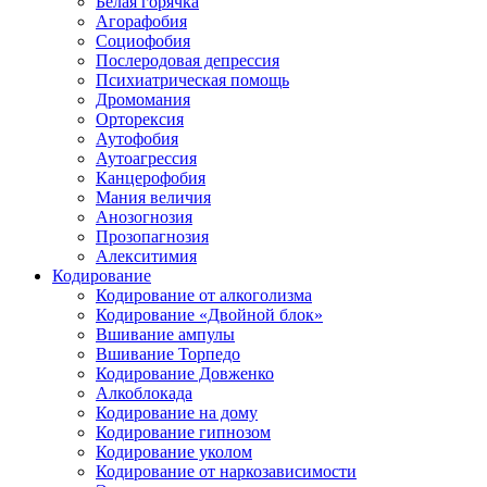
Белая горячка
Агорафобия
Социофобия
Послеродовая депрессия
Психиатрическая помощь
Дромомания
Орторексия
Аутофобия
Аутоагрессия
Канцерофобия
Мания величия
Анозогнозия
Прозопагнозия
Алекситимия
Кодирование
Кодирование от алкоголизма
Кодирование «Двойной блок»
Вшивание ампулы
Вшивание Торпедо
Кодирование Довженко
Алкоблокада
Кодирование на дому
Кодирование гипнозом
Кодирование уколом
Кодирование от наркозависимости