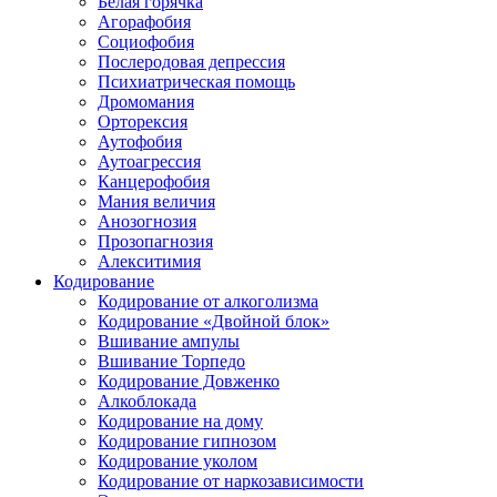
Белая горячка
Агорафобия
Социофобия
Послеродовая депрессия
Психиатрическая помощь
Дромомания
Орторексия
Аутофобия
Аутоагрессия
Канцерофобия
Мания величия
Анозогнозия
Прозопагнозия
Алекситимия
Кодирование
Кодирование от алкоголизма
Кодирование «Двойной блок»
Вшивание ампулы
Вшивание Торпедо
Кодирование Довженко
Алкоблокада
Кодирование на дому
Кодирование гипнозом
Кодирование уколом
Кодирование от наркозависимости