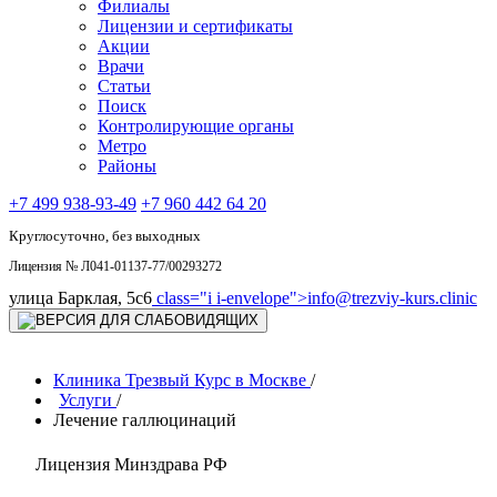
Филиалы
Лицензии и сертификаты
Акции
Врачи
Статьи
Поиск
Контролирующие органы
Метро
Районы
+7 499 938-93-49
+7 960 442 64 20
Круглосуточно, без выходных
Лицензия № Л041-01137-77/00293272
улица Барклая, 5с6
class="i i-envelope">
info@trezviy-kurs.clinic
Клиника Трезвый Курс в Москве
/
Услуги
/
Лечение галлюцинаций
Лицензия Минздрава РФ