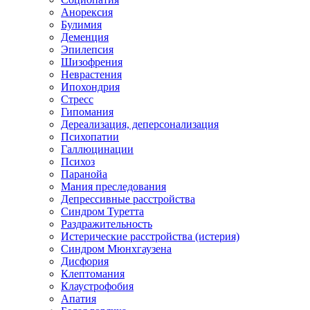
Анорексия
Булимия
Деменция
Эпилепсия
Шизофрения
Неврастения
Ипохондрия
Стресс
Гипомания
Дереализация, деперсонализация
Психопатии
Галлюцинации
Психоз
Паранойа
Мания преследования
Депрессивные расстройства
Синдром Туретта
Раздражительность
Истерические расстройства (истерия)
Синдром Мюнхгаузена
Дисфория
Клептомания
Клаустрофобия
Апатия