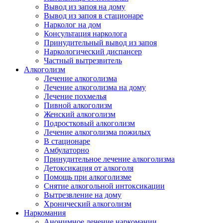
Вывод из запоя на дому
Вывод из запоя в стационаре
Нарколог на дом
Консультация нарколога
Принудительный вывод из запоя
Наркологический диспансер
Частный вытрезвитель
Алкоголизм
Лечение алкоголизма
Лечение алкоголизма на дому
Лечение похмелья
Пивной алкоголизм
Женский алкоголизм
Подростковый алкоголизм
Лечение алкоголизма пожилых
В стационаре
Амбулаторно
Принудительное лечение алкоголизма
Детоксикация от алкоголя
Помощь при алкоголизме
Снятие алкогольной интоксикации
Вытрезвление на дому
Хронический алкоголизм
Наркомания
Анонимное лечение наркомании