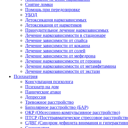
Снятие ломки
Помощь при передозировке
УБОД
Детоксикация наркозависимых
Детоксикация от наркотиков
Принудительное лечение наркозависимых
Лечение наркозависимости в стационаре
Лечение зависимости от спайса
Лечение зависимости от кокаина
Лечение зависимости от солей
Лечение зависимости от мефедрона
Лечение наркозависимости от героина
Лечение наркозависимости от метамфетамина
Лечение наркозависимости от экстази
Психиатрия
Консультация психолога
Психиатр на дом
Панические атаки
Депрессия
Тревожное расстройство
Биполярное расстройство (БАР)
ОКР (Обсессивно-компульсивное расстройство)
ПТСР (Посттравматическое стрессовое расстройств
СДВГ (Синдром дефицита внимания и гиперактивн
Социопатия