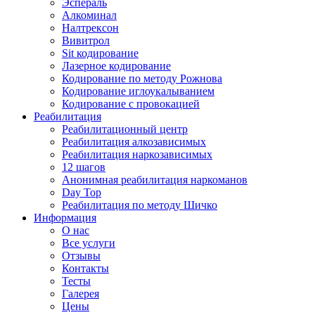
Эспераль
Алкоминал
Налтрексон
Вивитрол
Sit кодирование
Лазерное кодирование
Кодирование по методу Рожнова
Кодирование иглоукалыванием
Кодирование с провокацией
Реабилитация
Реабилитационный центр
Реабилитация алкозависимых
Реабилитация наркозависимых
12 шагов
Анонимная реабилитация наркоманов
Day Top
Реабилитация по методу Шичко
Информация
О нас
Все услуги
Отзывы
Контакты
Тесты
Галерея
Цены