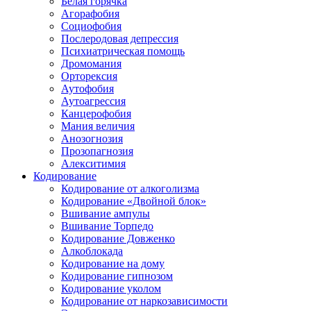
Белая горячка
Агорафобия
Социофобия
Послеродовая депрессия
Психиатрическая помощь
Дромомания
Орторексия
Аутофобия
Аутоагрессия
Канцерофобия
Мания величия
Анозогнозия
Прозопагнозия
Алекситимия
Кодирование
Кодирование от алкоголизма
Кодирование «Двойной блок»
Вшивание ампулы
Вшивание Торпедо
Кодирование Довженко
Алкоблокада
Кодирование на дому
Кодирование гипнозом
Кодирование уколом
Кодирование от наркозависимости