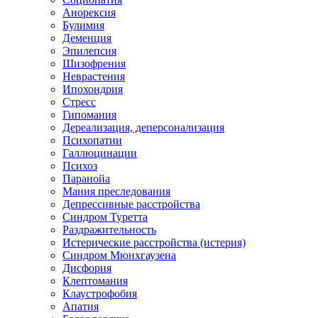
Анорексия
Булимия
Деменция
Эпилепсия
Шизофрения
Неврастения
Ипохондрия
Стресс
Гипомания
Дереализация, деперсонализация
Психопатии
Галлюцинации
Психоз
Паранойа
Мания преследования
Депрессивные расстройства
Синдром Туретта
Раздражительность
Истерические расстройства (истерия)
Синдром Мюнхгаузена
Дисфория
Клептомания
Клаустрофобия
Апатия