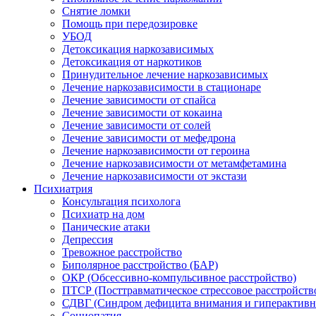
Снятие ломки
Помощь при передозировке
УБОД
Детоксикация наркозависимых
Детоксикация от наркотиков
Принудительное лечение наркозависимых
Лечение наркозависимости в стационаре
Лечение зависимости от спайса
Лечение зависимости от кокаина
Лечение зависимости от солей
Лечение зависимости от мефедрона
Лечение наркозависимости от героина
Лечение наркозависимости от метамфетамина
Лечение наркозависимости от экстази
Психиатрия
Консультация психолога
Психиатр на дом
Панические атаки
Депрессия
Тревожное расстройство
Биполярное расстройство (БАР)
ОКР (Обсессивно-компульсивное расстройство)
ПТСР (Посттравматическое стрессовое расстройств
СДВГ (Синдром дефицита внимания и гиперактивн
Социопатия