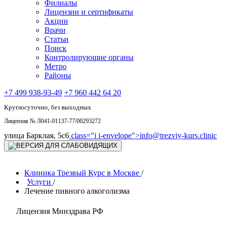
Филиалы
Лицензии и сертификаты
Акции
Врачи
Статьи
Поиск
Контролирующие органы
Метро
Районы
+7 499 938-93-49
+7 960 442 64 20
Круглосуточно, без выходных
Лицензия № Л041-01137-77/00293272
улица Барклая, 5с6
class="i i-envelope">
info@trezviy-kurs.clinic
Клиника Трезвый Курс в Москве
/
Услуги
/
Лечение пивного алкоголизма
Лицензия Минздрава РФ