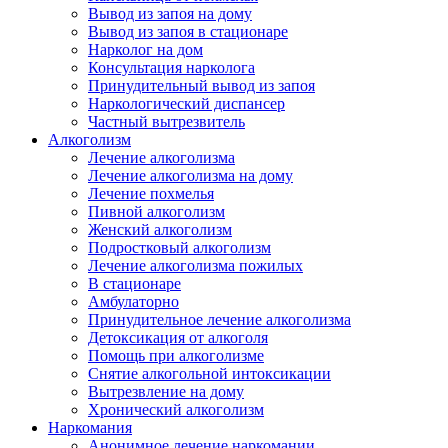
Вывод из запоя на дому
Вывод из запоя в стационаре
Нарколог на дом
Консультация нарколога
Принудительный вывод из запоя
Наркологический диспансер
Частный вытрезвитель
Алкоголизм
Лечение алкоголизма
Лечение алкоголизма на дому
Лечение похмелья
Пивной алкоголизм
Женский алкоголизм
Подростковый алкоголизм
Лечение алкоголизма пожилых
В стационаре
Амбулаторно
Принудительное лечение алкоголизма
Детоксикация от алкоголя
Помощь при алкоголизме
Снятие алкогольной интоксикации
Вытрезвление на дому
Хронический алкоголизм
Наркомания
Анонимное лечение наркомании