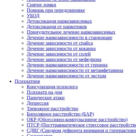
Снятие ломки
Помощь при передозировке
УБОД
Детоксикация наркозависимых
Детоксикация от наркотиков
Принудительное лечение наркозависимых
Лечение наркозависимости в стационаре
Лечение зависимости от спайса
Лечение зависимости от кокаина
Лечение зависимости от солей
Лечение зависимости от мефедрона
Лечение наркозависимости от героина
Лечение наркозависимости от метамфетамина
Лечение наркозависимости от экстази
Психиатрия
Консультация психолога
Психиатр на дом
Панические атаки
Депрессия
Тревожное расстройство
Биполярное расстройство (БАР)
ОКР (Обсессивно-компульсивное расстройство)
ПТСР (Посттравматическое стрессовое расстройств
СДВГ (Синдром дефицита внимания и гиперактивн
Социопатия