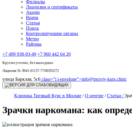
Филиалы
Лицензии и сертификаты
Акции
Врачи
Статьи
Поиск
Контролирующие органы
Метро
Районы
+7 499 938-93-49
+7 960 442 64 20
Круглосуточно, без выходных
Лицензия № Л041-01137-77/00293272
улица Барклая, 5с6
class="i i-envelope">
info@trezviy-kurs.clinic
Клиника Трезвый Курс в Москве
/
О центре
/
Статьи /
Зра
Зрачки наркомана: как опред