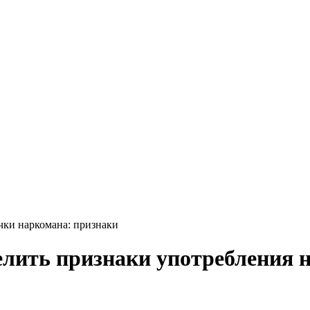
чки наркомана: признаки
елить признаки употребления 