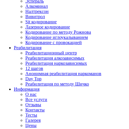
Эспераль
Алкоминал
Налтрексон
Вивитрол
Sit кодирование
Лазерное кодирование
Кодирование по методу Рожнова
Кодирование иглоукалыванием
Кодирование с провокацией
Реабилитация
Реабилитационный центр
Реабилитация алкозависимых
Реабилитация наркозависимых
12 шагов
Анонимная реабилитация наркоманов
Day Top
Реабилитация по методу Шичко
Информация
О нас
Все услуги
Отзывы
Контакты
Тесты
Галерея
Цены