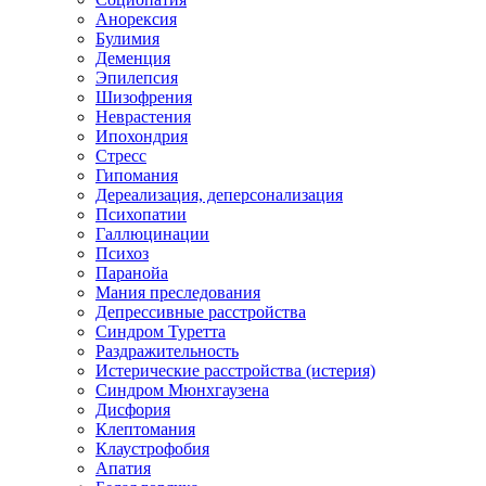
Анорексия
Булимия
Деменция
Эпилепсия
Шизофрения
Неврастения
Ипохондрия
Стресс
Гипомания
Дереализация, деперсонализация
Психопатии
Галлюцинации
Психоз
Паранойа
Мания преследования
Депрессивные расстройства
Синдром Туретта
Раздражительность
Истерические расстройства (истерия)
Синдром Мюнхгаузена
Дисфория
Клептомания
Клаустрофобия
Апатия