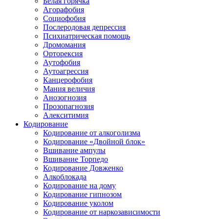
Белая горячка
Агорафобия
Социофобия
Послеродовая депрессия
Психиатрическая помощь
Дромомания
Орторексия
Аутофобия
Аутоагрессия
Канцерофобия
Мания величия
Анозогнозия
Прозопагнозия
Алекситимия
Кодирование
Кодирование от алкоголизма
Кодирование «Двойной блок»
Вшивание ампулы
Вшивание Торпедо
Кодирование Довженко
Алкоблокада
Кодирование на дому
Кодирование гипнозом
Кодирование уколом
Кодирование от наркозависимости