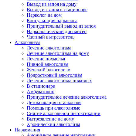
Вывод из запоя на дому
Вывод из запоя в стационаре
Нарколог на дом
Консультация нарколога
Принудительный вывод из запоя
Наркологический диспансер
Частный вытрезвитель
Алкоголизм
Лечение алкоголизма
Лечение алкоголизма на дому
Лечение похмелья
Пивной алкоголизм
Женский алкоголизм
Подростковый алкоголизм
Лечение алкоголизма пожилых
В стационаре
Амбулаторно
Принудительное лечение алкоголизма
Детоксикация от алкоголя
Помощь при алкоголизме
Снятие алкогольной интоксикации
Вытрезвление на дому
Хронический алкоголизм
Наркомания
Анонимное лечение наркомании