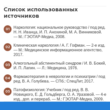
бокам) — это критическое состояние. Нужно
немедленно вызывать наркологическую помощь
Список использованных
для проведения детоксикации.
источников
Наркология: национальное руководство / под ред.
Н. Н. Иванца, И. П. Анохиной, М. А. Винниковой.
— М.: ГЭОТАР-Медиа, 2008.
Клиническая наркология / А. Г. Гофман. — 2-е изд.
— М.: Медицинское информационное агентство,
2017.
Алкогольный абстинентный синдром / И. В. Бокий,
И. П. Лапин. — Л.: Медицина, 1976.
Фармакотерапия в неврологии и психиатрии / под
ред. В. А. Голубева. — СПб.: СпецЛит, 2017.
Патофизиология: Учебник / под ред. В. В.
Новицкого, Е. Д. Гольдберга, О. А. Уразовой. — 4-е
изд., доп. и перераб. — М.: ГЭОТАР-Медиа, 2009.