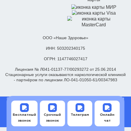
ООО «Наше Здоровье»
ИНН: 503202340175
ОГРН: 1147746027417
Лицензия № Л041-01137-77/00293272 от 25.06.2014
Стационарные услуги оказываются наркологической клиникой
- партнёром по лицензии ЛО-041-01050-61/00347983
© Клиника “Трезвый курс“, 2002-2026. Информация, предоставляемая
на сайте предназначена для поддержки, а не для замещения
существующих отношений между пациентом и лечащим врачом.
Информация на сайте не является публичной офертой. Все права на
Бесплатный
Срочный
Телеграм
Онлайн
сайт принадлежат частной коммерческой компании. На сайте не
размещается реклама.
звонок
звонок
чат
Сайт использует cookies