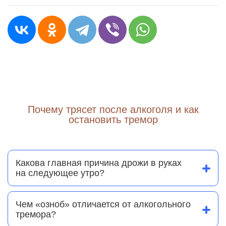
Почему трясет после алкоголя и как
остановить тремор
Какова главная причина дрожи в руках
на следующее утро?
Основная причина — интоксикация мозга. Алкоголь
нарушает работу нейромедиаторов, отвечающих за
торможение и возбуждение. Когда концентрация
Чем «озноб» отличается от алкогольного
спирта падает, нервная система переходит в
тремора?
состояние гипервозбуждения. Мозг посылает
Озноб часто вызван тем, что алкоголь нарушает