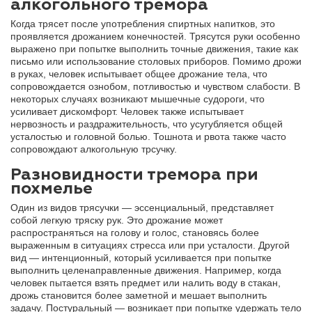
алкогольного тремора
Когда трясет после употребления спиртных напитков, это
проявляется дрожанием конечностей. Трясутся руки особенно
выражено при попытке выполнить точные движения, такие как
письмо или использование столовых приборов. Помимо дрожи
в руках, человек испытывает общее дрожание тела, что
сопровождается ознобом, потливостью и чувством слабости. В
некоторых случаях возникают мышечные судороги, что
усиливает дискомфорт. Человек также испытывает
нервозность и раздражительность, что усугубляется общей
усталостью и головной болью. Тошнота и рвота также часто
сопровождают алкогольную трсучку.
Разновидности тремора при
похмелье
Один из видов трясучки — эссенциальный, представляет
собой легкую тряску рук. Это дрожание может
распространяться на голову и голос, становясь более
выраженным в ситуациях стресса или при усталости. Другой
вид — интенционный, который усиливается при попытке
выполнить целенаправленные движения. Например, когда
человек пытается взять предмет или налить воду в стакан,
дрожь становится более заметной и мешает выполнить
задачу. Постуральный — возникает при попытке удержать тело