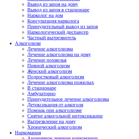
Вывод из запоя на дому
Вывод из запоя в стационаре
Нарколог на дом
Консультация нарколога
Принудительный вывод из запоя
Наркологический диспансер
Частный вытрезвитель
Алкоголизм
Лечение алкоголизма
Лечение алкоголизма на дому
Лечение похмелья
Пивной алкоголизм
Женский алкоголизм
Подростковый алкоголизм
Лечение алкоголизма пожилых
В стационаре
Амбулаторно
Принудительное лечение алкоголизма
Детоксикация от алкоголя
Помощь при алкоголизме
Снятие алкогольной интоксикации
Вытрезвление на дому
Хронический алкоголизм
Наркомания
Анонимное лечение наркомании