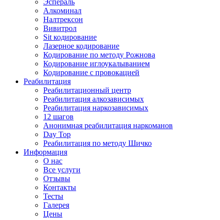
Эспераль
Алкоминал
Налтрексон
Вивитрол
Sit кодирование
Лазерное кодирование
Кодирование по методу Рожнова
Кодирование иглоукалыванием
Кодирование с провокацией
Реабилитация
Реабилитационный центр
Реабилитация алкозависимых
Реабилитация наркозависимых
12 шагов
Анонимная реабилитация наркоманов
Day Top
Реабилитация по методу Шичко
Информация
О нас
Все услуги
Отзывы
Контакты
Тесты
Галерея
Цены