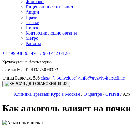
Филиалы
Лицензии и сертификаты
Акции
Врачи
Статьи
Поиск
Контролирующие органы
Метро
Районы
+7 499 938-93-49
+7 960 442 64 20
Круглосуточно, без выходных
Лицензия № Л041-01137-77/00293272
улица Барклая, 5с6
class="i i-envelope">
info@trezviy-kurs.clinic
Клиника Трезвый Курс в Москве
/
О центре
/
Статьи /
Алк
Как алкоголь влияет на почки