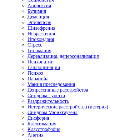
Анорексия
Булимия
Деменция
Эпилепсия
Шизофрения
Неврастения
Ипохондрия
Стресс
Гипомания
Дереализация, деперсонализация
Психопатии
Галлюцинации
Психоз
Паранойа
Мания преследования
Депрессивные расстройства
Синдром Туретта
Раздражительность
Истерические расстройства (истерия)
Синдром Мюнхгаузена
Дисфория
Клептомания
Клаустрофобия
Апатия