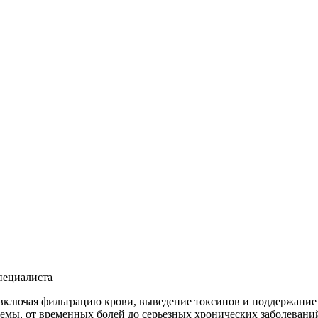
пециалиста
ключая фильтрацию крови, выведение токсинов и поддержание в
лемы, от временных болей до серьезных хронических заболеваний