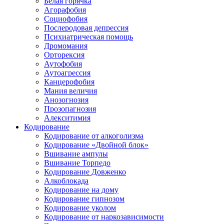
Белая горячка
Агорафобия
Социофобия
Послеродовая депрессия
Психиатрическая помощь
Дромомания
Орторексия
Аутофобия
Аутоагрессия
Канцерофобия
Мания величия
Анозогнозия
Прозопагнозия
Алекситимия
Кодирование
Кодирование от алкоголизма
Кодирование «Двойной блок»
Вшивание ампулы
Вшивание Торпедо
Кодирование Довженко
Алкоблокада
Кодирование на дому
Кодирование гипнозом
Кодирование уколом
Кодирование от наркозависимости