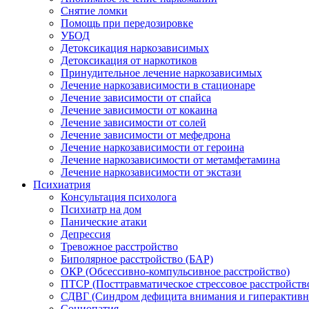
Снятие ломки
Помощь при передозировке
УБОД
Детоксикация наркозависимых
Детоксикация от наркотиков
Принудительное лечение наркозависимых
Лечение наркозависимости в стационаре
Лечение зависимости от спайса
Лечение зависимости от кокаина
Лечение зависимости от солей
Лечение зависимости от мефедрона
Лечение наркозависимости от героина
Лечение наркозависимости от метамфетамина
Лечение наркозависимости от экстази
Психиатрия
Консультация психолога
Психиатр на дом
Панические атаки
Депрессия
Тревожное расстройство
Биполярное расстройство (БАР)
ОКР (Обсессивно-компульсивное расстройство)
ПТСР (Посттравматическое стрессовое расстройств
СДВГ (Синдром дефицита внимания и гиперактивн
Социопатия